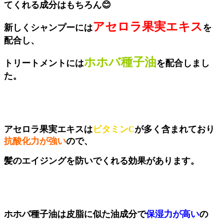
てくれる成分はもちろん😊
アセロラ果実エキス
新しくシャンプーには
を
配合し、
ホホバ種子油
トリートメントには
を配合しまし
た。
アセロラ果実エキスは
ビタミンC
が多く含まれており
抗酸化力が強い
ので、
髪のエイジングを防いでくれる効果があります。
ホホバ種子油は皮脂に似た油成分で
保湿力が高い
の