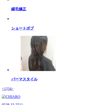
縮毛矯正
ショートボブ
パーマスタイル
<
1
2
3
4
>
0538-33-5511